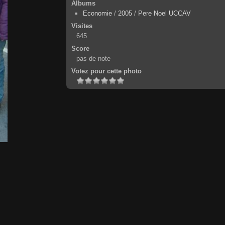
Albums
Economie
/
2005
/
Pere Noel UCCAV
Visites
645
Score
pas de note
Votez pour cette photo