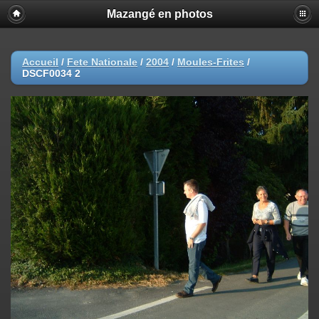
Mazangé en photos
Accueil
/
Fete Nationale
/
2004
/
Moules-Frites
/
DSCF0034 2