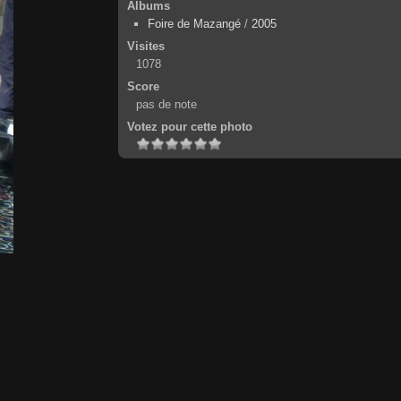
Albums
Foire de Mazangé
/
2005
Visites
1078
Score
pas de note
Votez pour cette photo