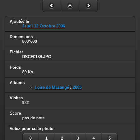
Ajoutée le
Jeudi 12 Octobre 2006
Dimensions
800*600
Fichier
DSCF0189.JPG
Poids
89 Ko
Albums
Foire de Mazangé
/
2005
Visites
982
Score
pas de note
Votez pour cette photo
0
1
2
3
4
5