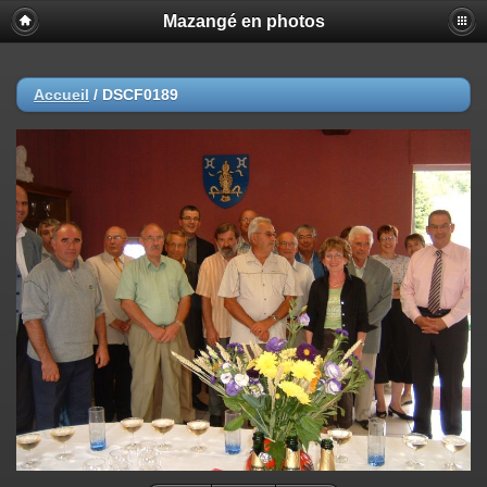
Mazangé en photos
Accueil
/
DSCF0189