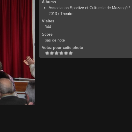
Albums
Association Sportive et Culturelle de Mazangé
/
2013
/
Theatre
Visites
344
Score
pas de note
Votez pour cette photo