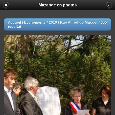
Mazangé en photos
Accueil
/
Evenements
/
2010
/
Rue Alfred de Musset
/
055
resultat