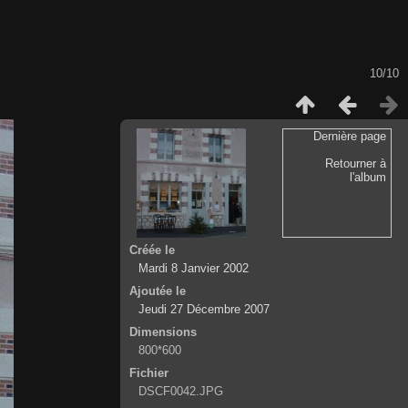
10/10
Dernière page
Retourner à
l'album
Créée le
Mardi 8 Janvier 2002
Ajoutée le
Jeudi 27 Décembre 2007
Dimensions
800*600
Fichier
DSCF0042.JPG