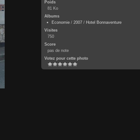
Poids
81 Ko
Albums
Economie
/
2007
/
Hotel Bonnaventure
Visites
750
Score
pas de note
Votez pour cette photo