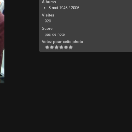
Albums
8 mai 1945
/
2006
Visites
920
Score
pas de note
Votez pour cette photo