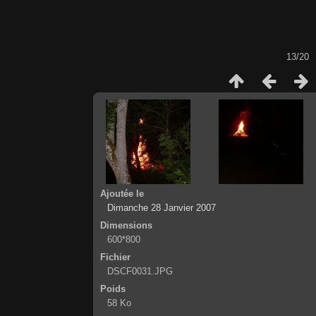
13/20
Ajoutée le
Dimanche 28 Janvier 2007
Dimensions
600*800
Fichier
DSCF0031.JPG
Poids
58 Ko