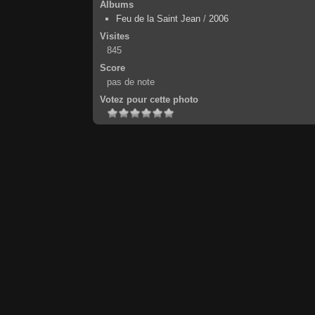
Albums
Feu de la Saint Jean
/
2006
Visites
845
Score
pas de note
Votez pour cette photo