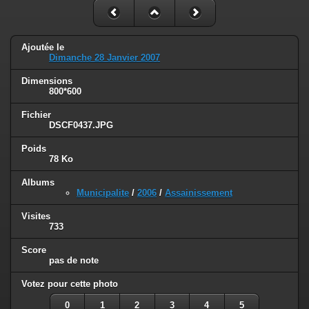
Ajoutée le
Dimanche 28 Janvier 2007
Dimensions
800*600
Fichier
DSCF0437.JPG
Poids
78 Ko
Albums
Municipalite
/
2006
/
Assainissement
Visites
733
Score
pas de note
Votez pour cette photo
0
1
2
3
4
5