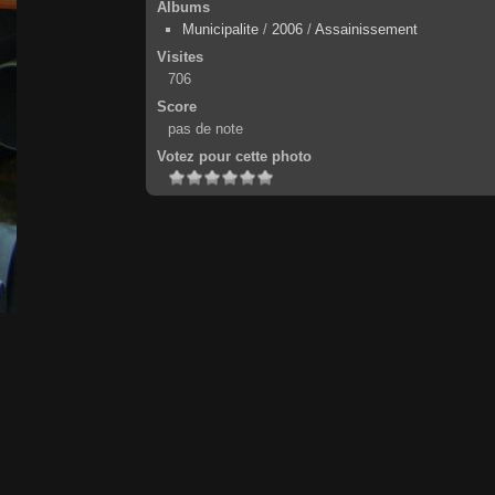
Albums
Municipalite
/
2006
/
Assainissement
Visites
706
Score
pas de note
Votez pour cette photo