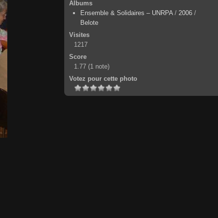
Albums
Ensemble & Solidaires – UNRPA
/
2006
/
Belote
Visites
1217
Score
1.77
(1 note)
Votez pour cette photo