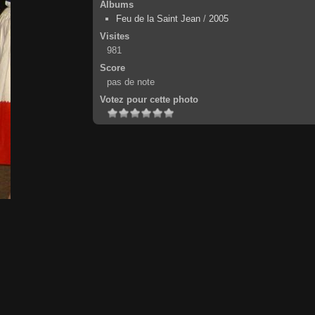
Albums
Feu de la Saint Jean
/
2005
Visites
981
Score
pas de note
Votez pour cette photo