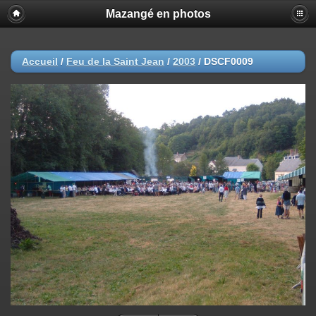
Mazangé en photos
Accueil
/
Feu de la Saint Jean
/
2003
/
DSCF0009