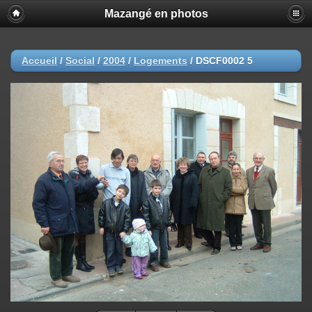
Mazangé en photos
Accueil
/
Social
/
2004
/
Logements
/
DSCF0002 5