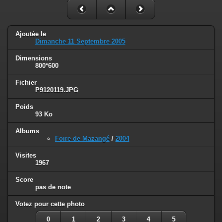
Ajoutée le
Dimanche 11 Septembre 2005
Dimensions
800*600
Fichier
P9120119.JPG
Poids
93 Ko
Albums
Foire de Mazangé
/
2004
Visites
1967
Score
pas de note
Votez pour cette photo
0
1
2
3
4
5