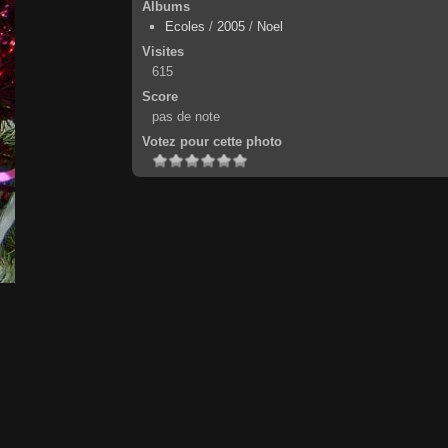
Albums
Ecoles
/
2005
/
Noel
Visites
615
Score
pas de note
Votez pour cette photo