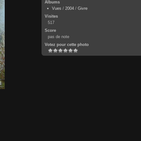
Albums
Vues
/
2004
/
Givre
Visites
517
Score
pas de note
Votez pour cette photo